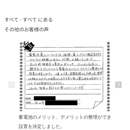
すべて - すべて にある
その他のお客様の声
蓄電池のメリット、デメリットの整理ができ
丁寧にし
設置を決定しました。
できまし