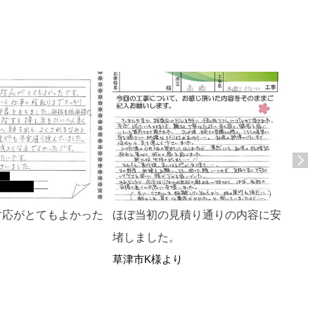
対応がとてもよかった
ほぼ当初の見積り通りの内容に安
すべ
堵しました。
いま
り
草津市K様より
野洲