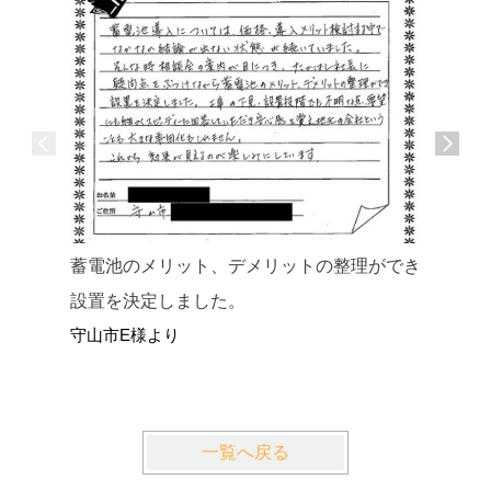
蓄電池のメリット、デメリットの整理ができ
丁寧にし
設置を決定しました。
できまし
守山市E様より
草津市S
一覧へ戻る