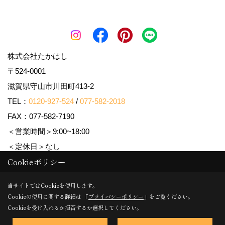
株式会社たかはし
〒524-0001
滋賀県守山市川田町413-2
TEL：
0120-927-524
/
077-582-2018
FAX：077-582-7190
＜営業時間＞9:00~18:00
＜定休日＞なし
Cookieポリシー
Copyright (c) 株式会社たかはし. All Rights Reserved.
当サイトではCookieを使用します。
Cookieの使用に関する詳細は 「
プライバシーポリシー
」をご覧ください。
Produced by
ゴデスクリエイト
Cookieを受け入れるか拒否するか選択してください。