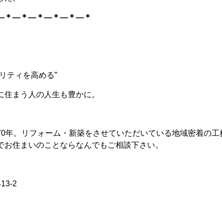
―＊―＊
―＊―＊―＊―＊
リティを高める”
に住まう人の人生も豊かに。
70年。リフォーム・新築をさせていただいている地域密着の
でお住まいのことならなんでもご相談下さい。
3-2