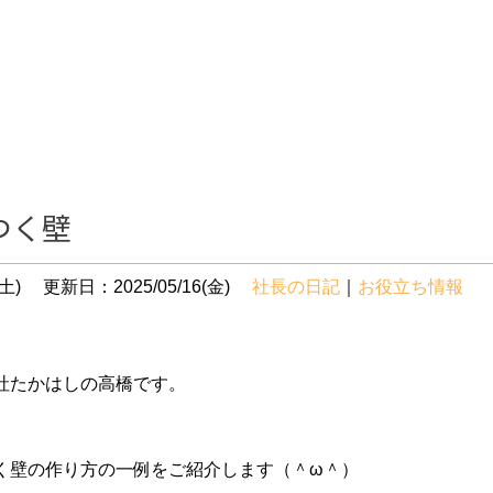
つく壁
土)
更新日：2025/05/16(金)
社長の日記
｜
お役立ち情報
社たかはしの高橋です。
く壁の作り方の一例をご紹介します（＾ω＾）