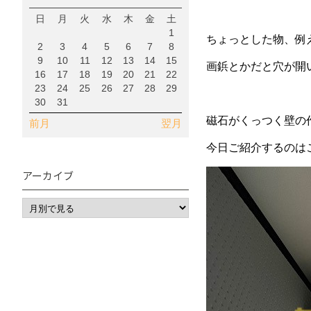
日
月
火
水
木
金
土
1
ちょっとした物、例
2
3
4
5
6
7
8
9
10
11
12
13
14
15
画鋲とかだと穴が開
16
17
18
19
20
21
22
23
24
25
26
27
28
29
30
31
磁石がくっつく壁の
前月
翌月
今日ご紹介するのは
アーカイブ