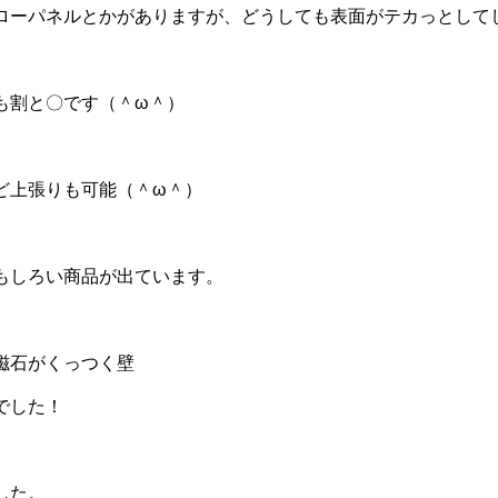
ローパネルとかがありますが、どうしても表面がテカっとして
も割と〇です（＾ω＾）
ど上張りも可能（＾ω＾）
もしろい商品が出ています。
磁石がくっつく壁
でした！
した。