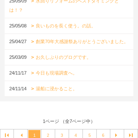
25/05/09
水回りリフォームのベストタイミングと
は！？
25/05/08
良いものを長く使う。の話。
25/04/27
創業70年大感謝祭ありがとうございました。
25/03/09
お久しぶりのブログです。
24/11/17
今日も現場調査へ。
24/11/14
湯船に浸かること。
1ページ （全7ページ中）
1
2
3
4
5
6