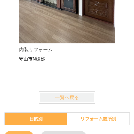
内装リフォーム
畳をフロ
守山市N様邸
守山市U
一覧へ戻る
目的別
リフォーム箇所別