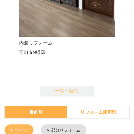
内装リフォーム
畳をフロ
守山市N様邸
守山市U
一覧へ戻る
目的別
リフォーム箇所別
すべて
部分リフォーム