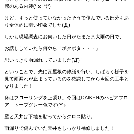
感のある内装(*‘ω‘ *)*)
けど、ずっと使っていなかったそうで傷んでいる部分もあ
り全体的に暗い印象でした('Д')
しかも現場調査にお伺いした日がたまたま大雨の日で、
お話ししていたら何やら「ポタポタ・・・」
思いっきり雨漏れしていました('Д')！
ということで、先に瓦屋根の修繕を行い、しばらく様子を
見て雨漏れが止まっているのを確認してから今回の工事と
なりました！
床はフローリングを上張り。今回はDAIKENのハピアフロ
ア トープグレー色です(^^♪
壁と天井は下地を貼ってからクロス貼り。
雨漏りで傷んでいた天井もしっかり補修しました！