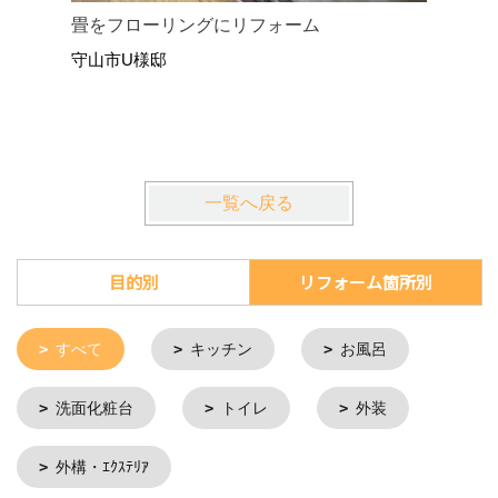
畳をフローリングにリフォーム
お風呂リ
守山市U様邸
守山市K
一覧へ戻る
目的別
リフォーム箇所別
すべて
キッチン
お風呂
洗面化粧台
トイレ
外装
外構・ｴｸｽﾃﾘｱ