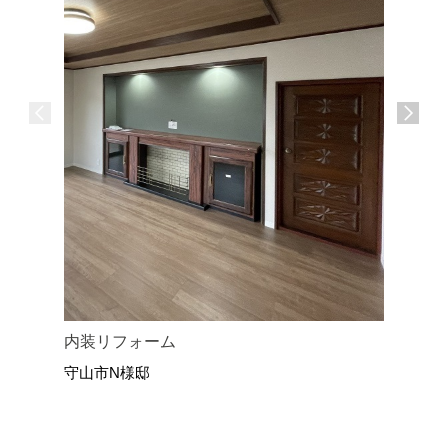
内装リフォーム
畳をフロ
守山市N様邸
守山市U