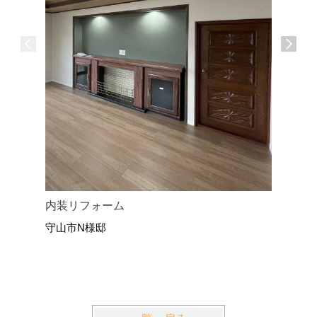
内装リフォーム
畳をフロ
守山市N様邸
守山市U