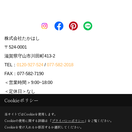
株式会社たかはし
〒524-0001
滋賀県守山市川田町413-2
TEL：
0120-927-524
/
077-582-2018
FAX：077-582-7190
＜営業時間＞9:00~18:00
＜定休日＞なし
Cookieポリシー
Copyright (c) 株式会社たかはし. All Rights Reserved.
当サイトではCookieを使用します。
Cookieの使用に関する詳細は 「
プライバシーポリシー
」をご覧ください。
Produced by
ゴデスクリエイト
Cookieを受け入れるか拒否するか選択してください。